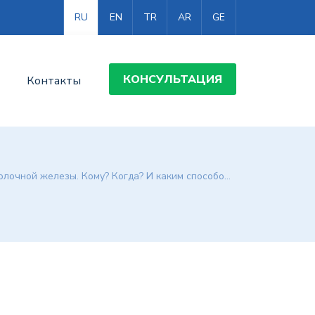
RU
EN
TR
AR
GE
КОНСУЛЬТАЦИЯ
Контакты
лочной железы. Кому? Когда? И каким способом?