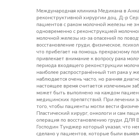
Международная клиника Медикана в Анкар
реконструктивной хирургии доц. Д-р Серх
пациентов с раком молочной железы не зн
одновременно с реконструкцией молочной
молочной железы из-за опасений по повод
восстановление груди, физическое, психо
что прибегает на помощь прекрасному полу
привлекает внимание к вопросу рака мол
периода входящего реконструкции молочн
наиболее распространённый тип рака у же
наблюдается очень часто, но ранняя диагн
настоящее время считается излечимым за
может быть выполнено на каждом пациент
медицинских препятствий. При лечении за
того, чтобы пациенты могли вести физиче
Пластический хирург, онкологи и сам паци
операция по восстановлению груди. 
Господин Тунджер который указал, что н
сделано у пациентов, которые были выявле