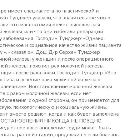
е имеет специалиста по пластической и
ан Тунджер указали, что значительное число
али, что мастэктомия может выполняться
 железы, или что они избегали репараций
у заболевания. Господин Тунджер: «Однако,
логическое и социальное качество жизни пациента,
 », - сказал он. Доц. Д-р Серхан Тунджер
очной железы у женщин и после операционного
ой железы, пояснил: рак молочной железы,
нщин после рака кожи. Господин Тунджер: «Это
остика и лечение рака молочной железы в
болеванием. Восстановление молочной железы
е с раком молочной железы, если нет
болевания, с одной стороны, он применяется для
скую, психологическую и социальную жизнь.
ент вместе решают, когда и как будет выполнена
ДЛЯ ВОСТАНОВЛЕНИЯ НИКОГДА НЕ ПОЗДНО
емедленное восстановление груди может быть
ны на ранней стадии, продолжил: « если болезнь